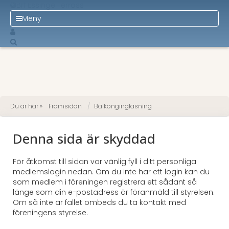
Brf Essinge Terrass
Meny
Du är här »
Framsidan
Balkonginglasning
Denna sida är skyddad
För åtkomst till sidan var vänlig fyll i ditt personliga
medlemslogin nedan. Om du inte har ett login kan du
som medlem i föreningen registrera ett sådant så
länge som din e-postadress är föranmäld till styrelsen.
Om så inte är fallet ombeds du ta kontakt med
föreningens styrelse.